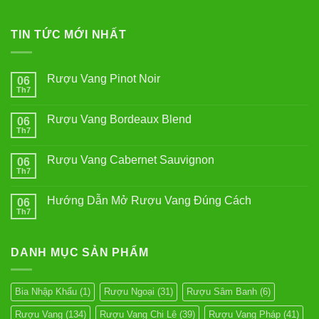
TIN TỨC MỚI NHẤT
Rượu Vang Pinot Noir
06
Th7
Không
có
bình
Rượu Vang Bordeaux Blend
06
luận
ở
Th7
Không
Rượu
có
Vang
bình
Pinot
Rượu Vang Cabernet Sauvignon
06
luận
Noir
ở
Th7
Không
Rượu
có
Vang
bình
Bordeaux
Hướng Dẫn Mở Rượu Vang Đúng Cách
06
luận
Blend
ở
Th7
Không
Rượu
có
Vang
bình
Cabernet
luận
Sauvignon
DANH MỤC SẢN PHẨM
ở
Hướng
Dẫn
Mở
Rượu
Bia Nhập Khẩu
(1)
Rượu Ngoại
(31)
Rượu Sâm Banh
(6)
Vang
Đúng
Rượu Vang
(134)
Rượu Vang Chi Lê
(39)
Rượu Vang Pháp
(41)
Cách