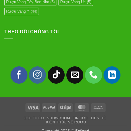
Rượu Vang Tây Ban Nha
(5)
Rượu Vang Úc
(5)
Rượu Vang Ý
(44)
THEO DÕI CHÚNG TÔI
Visa
PayPal
Stripe
MasterCard
Cash
On
GIỚI THIỆU
SHOWROOM
TIN TỨC
LIÊN HỆ
Delivery
KIẾN THỨC VỀ RƯỢU
Copyright 2026 ©
Safood