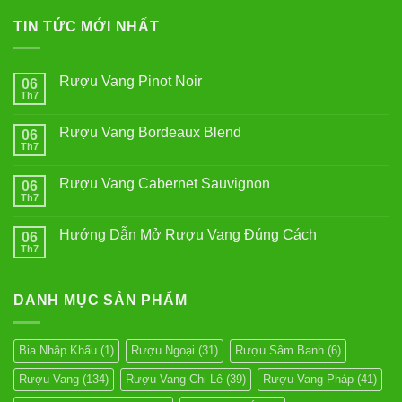
TIN TỨC MỚI NHẤT
Rượu Vang Pinot Noir
06
Th7
Không
có
bình
Rượu Vang Bordeaux Blend
06
luận
ở
Th7
Không
Rượu
có
Vang
bình
Pinot
Rượu Vang Cabernet Sauvignon
06
luận
Noir
ở
Th7
Không
Rượu
có
Vang
bình
Bordeaux
Hướng Dẫn Mở Rượu Vang Đúng Cách
06
luận
Blend
ở
Th7
Không
Rượu
có
Vang
bình
Cabernet
luận
Sauvignon
DANH MỤC SẢN PHẨM
ở
Hướng
Dẫn
Mở
Rượu
Bia Nhập Khẩu
(1)
Rượu Ngoại
(31)
Rượu Sâm Banh
(6)
Vang
Đúng
Rượu Vang
(134)
Rượu Vang Chi Lê
(39)
Rượu Vang Pháp
(41)
Cách