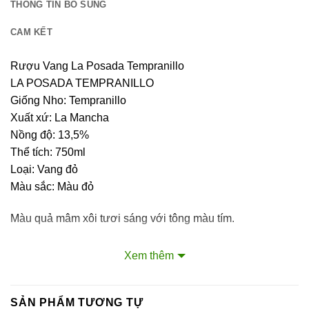
THÔNG TIN BỔ SUNG
CAM KẾT
Rượu Vang La Posada Tempranillo
LA POSADA TEMPRANILLO
Giống Nho: Tempranillo
Xuất xứ: La Mancha
Nồng độ: 13,5%
Thể tích: 750ml
Loại: Vang đỏ
Màu sắc: Màu đỏ
Màu quả mâm xôi tươi sáng với tông màu tím.
Lời khuyên cần thiết về cách uống rượu vang
Xem thêm
Sử dụng đúng loại ly rượu
Chọn ly rượu phù hợp cho các loại rượu khác nhau có
SẢN PHẨM TƯƠNG TỰ