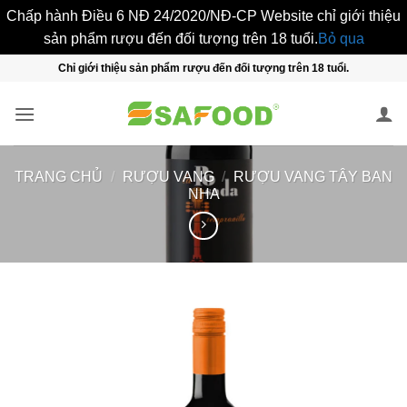
Chấp hành Điều 6 NĐ 24/2020/NĐ-CP Website chỉ giới thiệu
sản phẩm rượu đến đối tượng trên 18 tuổi.
Bỏ qua
Bỏ
Chỉ giới thiệu sản phẩm rượu đến đối tượng trên 18 tuổi.
qua
nội
dung
TRANG CHỦ
/
RƯỢU VANG
/
RƯỢU VANG TÂY BAN
NHA