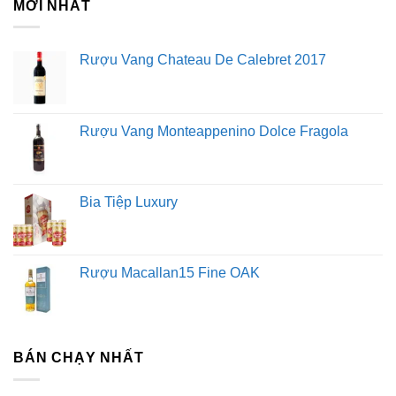
MỚI NHẤT
Rượu vang trắng: Làm lạnh rượu vang trắng của bạn
đến khoảng 5-9 độ C. Bạn có thể bảo quản rượu vang
Rượu Vang Chateau De Calebret 2017
trắng trong tủ lạnh đựng rượu (hoặc tủ lạnh thông
thường) và lấy ra trước 20 phút khi dùng.
Rót đúng lượng rượu
Rượu Vang Monteappenino Dolce Fragola
Đổ đầy ly rượu đến gần miệng ly có thể dẫn đến việc
nếm rượu kém. Mặt khác, đổ quá ít rượu có thể dẫn đến
rượu bị ôxy hóa quá mức có thể ảnh hưởng tiêu cực
Bia Tiệp Luxury
đến hương vị và mùi thơm.
Rượu vang đỏ: Đổ nửa ly rượu vang đỏ.
Rượu trắng : Đổ rượu khoảng 1/3 ly.
Rượu sâm banh: Đổ không quá 2/3 ly.
Rượu Macallan15 Fine OAK
Gạn hoặc xoáy ly rượu của bạn
Hầu hết các loại rượu vang đỏ đều có lợi từ quá trình
gạn, nhưng các loại rượu khác cũng có thể được gạn
BÁN CHẠY NHẤT
trong thời gian ngắn.
Để gạn, đổ rượu từ chai vào bình
gạn và để cho nó có bọt khí.
Gạn rượu của bạn sẽ làm