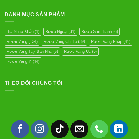
Rượu
Kim Sài Gòn phân phối băng keo các loại
có
Vang
bình
Cabernet
Fortadeck.vn phân phối ván sàn composite
luận
Sauvignon
DANH MỤC SẢN PHẨM
ở
Tư vấn đầu tư chứng khoán
Hướng
Dẫn
Dịch Vụ Đăng Ký Kinh Doanh
Mở
Rượu
Bia Nhập Khẩu
(1)
Rượu Ngoại
(31)
Rượu Sâm Banh
(6)
Vang
Đúng
Rượu Vang
(134)
Rượu Vang Chi Lê
(39)
Rượu Vang Pháp
(41)
Cách
Rượu Vang Tây Ban Nha
(5)
Rượu Vang Úc
(5)
Rượu Vang Ý
(44)
THEO DÕI CHÚNG TÔI