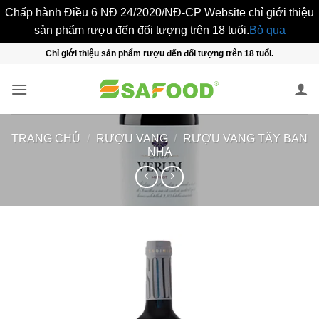
Chấp hành Điều 6 NĐ 24/2020/NĐ-CP Website chỉ giới thiệu
sản phẩm rượu đến đối tượng trên 18 tuổi.
Bỏ qua
Bỏ
Chỉ giới thiệu sản phẩm rượu đến đối tượng trên 18 tuổi.
qua
nội
dung
TRANG CHỦ
/
RƯỢU VANG
/
RƯỢU VANG TÂY BAN
NHA