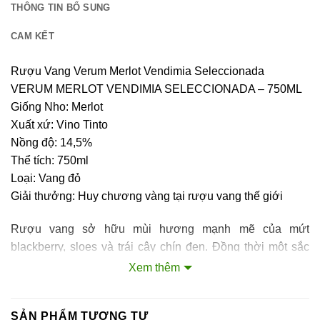
THÔNG TIN BỔ SUNG
CAM KẾT
Rượu Vang Verum Merlot Vendimia Seleccionada
VERUM MERLOT VENDIMIA SELECCIONADA – 750ML
Giống Nho: Merlot
Xuất xứ: Vino Tinto
Nồng độ: 14,5%
Thể tích: 750ml
Loại: Vang đỏ
Giải thưởng: Huy chương vàng tại rượu vang thế giới
Rượu vang sở hữu mùi hương mạnh mẽ của mứt
blackberry, sloes và trái cây chín đen. Đồng thời một sắc
thái balsamic xuất hiện, kèm theo một lời nhắc nhở tinh
Xem thêm
dầu bạc hà và ca cao. Mùi hương tan chảy trong miệng với
dư vị mãnh liệt và lâu dài. Cảm nhận được hương vị tròn,
SẢN PHẨM TƯƠNG TỰ
bao bọc với kết thúc dài.