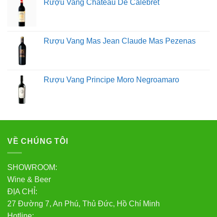
Rượu Vang Chateau De Calebret
nằm trong vườn nho, nơi sản xuất rượu vang. Bởi vì nó
nằm trong các dây leo của chúng tôi, nhiều người trong số
họ trên 50 năm tuổi, nơi chúng có được biểu hiện tối đa.
Rượu Vang Mas Jean Claude Mas Pezenas
Lời khuyên cần thiết về cách uống rượu vang
Rượu Vang Principe Moro Negroamaro
Sử dụng đúng loại ly rượu
Chọn ly rượu phù hợp cho các loại rượu khác nhau có
thể cải thiện đáng kể trải nghiệm uống rượu của bạn.
Ly rượu vang đỏ: Vang đỏ tốt nhất nên được đựng trong
ly rượu vang có vành rộng và ly to hơn.
VỀ CHÚNG TÔI
Ly rượu trắng: Ly rượu trắng nhỏ hơn ly rượu đỏ, hình
chữ U của nó giữ cho rượu lạnh trong một thời gian dài
SHOWROOM:
hơn.
Wine & Beer
Ly rượu vang hồng: Uống một ly rượu vang hồng nồng
ĐỊA CHỈ:
độ thấp bằng ly rượu có miệng rộng và thân dài. Rượu
27 Đường 7, An Phú, Thủ Đức, Hồ Chí Minh
vang hồng nồng độ cao tốt nhất được uống trong một ly
Hotline: