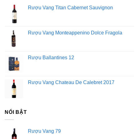
cho môi trường, đó là triều đại của hòa bình và nghỉ ngơi.
Rượu Vang Titan Cabernet Sauvignon
Lời khuyên cần thiết về cách uống rượu vang
Rượu Vang Monteappenino Dolce Fragola
Sử dụng đúng loại ly rượu
Chọn ly rượu phù hợp cho các loại rượu khác nhau có
thể cải thiện đáng kể trải nghiệm uống rượu của bạn.
Rượu Ballantines 12
Ly rượu vang đỏ: Vang đỏ tốt nhất nên được đựng trong
ly rượu vang có vành rộng và ly to hơn.
Ly rượu trắng: Ly rượu trắng nhỏ hơn ly rượu đỏ, hình
Rượu Vang Chateau De Calebret 2017
chữ U của nó giữ cho rượu lạnh trong một thời gian dài
hơn.
Ly rượu vang hồng: Uống một ly rượu vang hồng nồng
độ thấp bằng ly rượu có miệng rộng và thân dài. Rượu
NỔI BẬT
vang hồng nồng độ cao tốt nhất được uống trong một ly
ngắn và nhỏ để tăng hương thơm của nó.
Rượu Vang 79
Ly rượu vang sủi bọt: Ly rượu vang sủi bọt hay