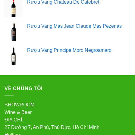
Rượu trắng : Đổ rượu khoảng 1/3 ly.
Rượu Vang Chateau De Calebret
Rượu sâm banh: Đổ không quá 2/3 ly.
Gạn hoặc xoáy ly rượu của bạn
Rượu Vang Mas Jean Claude Mas Pezenas
Hầu hết các loại rượu vang đỏ đều có lợi từ quá trình
gạn, nhưng các loại rượu khác cũng có thể được gạn
trong thời gian ngắn.
Để gạn, đổ rượu từ chai vào bình
gạn và để cho nó có bọt khí.
Gạn rượu của bạn sẽ làm
Rượu Vang Principe Moro Negroamaro
tăng hương thơm và hương vị của rượu. Gạn cũng là
một cách tuyệt vời để loại bỏ sulfit và cặn lắng trong các
loại rượu vang đỏ cũ hơn, cải thiện hương vị rượu.
Nếu
không có bình chiết, bạn có thể xoay nhẹ ly để tạo bọt
khí trước khi uống.
VỀ CHÚNG TÔI
Giữ đúng chiếc ly của bạn
SHOWROOM:
Nghi thức dùng đồ thủy tinh cũng là một yếu tố cần thiết
Wine & Beer
của toàn bộ trải nghiệm uống rượu.
Bạn nên cầm ly
ĐỊA CHỈ:
rượu bằng thân ly để hơi ấm từ tay không truyền sang
27 Đường 7, An Phú, Thủ Đức, Hồ Chí Minh
rượu.
Để có một tay cầm ổn định, chỉ cần đặt ngón tay
Hotline: