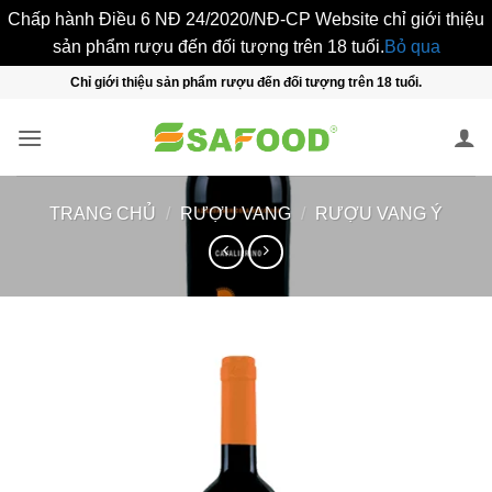
Chấp hành Điều 6 NĐ 24/2020/NĐ-CP Website chỉ giới thiệu
sản phẩm rượu đến đối tượng trên 18 tuổi.
Bỏ qua
Bỏ
Chỉ giới thiệu sản phẩm rượu đến đối tượng trên 18 tuổi.
qua
nội
dung
TRANG CHỦ
/
RƯỢU VANG
/
RƯỢU VANG Ý