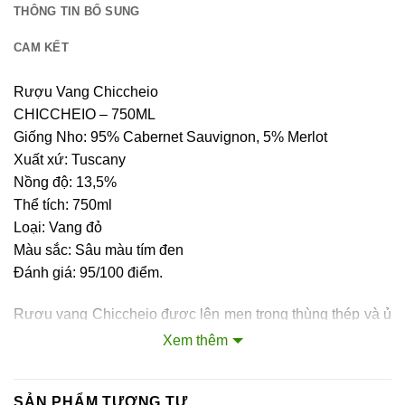
THÔNG TIN BỔ SUNG
CAM KẾT
Rượu Vang Chiccheio
CHICCHEIO – 750ML
Giống Nho: 95% Cabernet Sauvignon, 5% Merlot
Xuất xứ: Tuscany
Nồng độ: 13,5%
Thể tích: 750ml
Loại: Vang đỏ
Màu sắc: Sâu màu tím đen
Đánh giá: 95/100 điểm.
Rượu vang Chiccheio được lên men trong thùng thép và ủ
trong oak barriques trong 12 tháng và được tinh chế thời
Xem thêm
gian dài trong chai mang hương vị đặc trưng riêng. Vang
sở hữu hương vị mềm và cân bằng với một chút quả anh
SẢN PHẨM TƯƠNG TỰ
đào, anh đào chua và trái cây chín muồi khác, tannin ánh