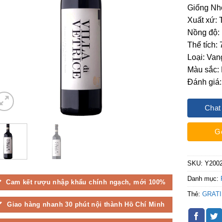
Giống Nho
Xuất xứ: 
Nồng độ:
Thể tích:
Loại: Van
Màu sắc:
Đánh giá:
Chat
G
SKU:
Y200
Danh mục:
Cam kết rượu nhập khẩu chính ngạch, mới 100%
Thẻ:
GRATI
Giao hàng nhanh 30 phút nội thành Hồ Chí Minh