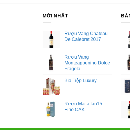
Nh
Th
MỚI NHẤT
BÁ
th
nà
Rượu Vang Chateau
van
De Calebret 2017
Ch
Rượu Vang
Monteappenino Dolce
Chi
Fragola
Sa
đư
Bia Tiệp Luxury
Ch
Rượu Macallan15
Ch
Fine OAK
75
khô