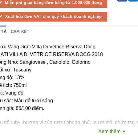
Miễn phí giao hàng đơn hàng từ 1.000.000 đồng
Xuất hóa đơn VAT cho quý khách doanh nghiệp
 TẢ
CAM KẾT
u Vang Grati Villa Di Vetrice Riserva Docg
ATI VILLA DI VETRICE RISERVA DOCG 2018
ống Nho: Sangiovese , Canololo, Colorino
ất xứ: Tuscany
ng độ: 13%
 tích: 750ml
ại: Vang đỏ
u sắc: Màu đỏ tươi sáng
h giá: 86/100 điểm.
 đỏ ruby ,hương vị của rượu phong phú, mượt mà, phức tạp, v
 trái cây đỏ, gỗ sồi, đất, quả mọng chín, sắc thái của sô cô la và
Xem thêm