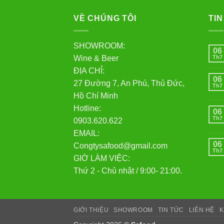
Vi
VỀ CHÚNG TÔI
TIN
Vù
lị
SHOWROOM:
06
mớ
Wine & Beer
Th7
Mo
ĐỊA CHỈ:
cả
06
27 Đường 7, An Phú, Thủ Đức,
Th7
Hồ Chí Minh
Hotline:
06
Lờ
Th7
0903.620.622
EMAIL:
06
Congtysafood@gmail.com
Th7
GIỜ LÀM VIỆC:
Thứ 2 - Chủ nhật / 9:00- 21:00.
GIỚI THIỆU
SHOWROOM
TIN TỨC
LIÊN HỆ
K