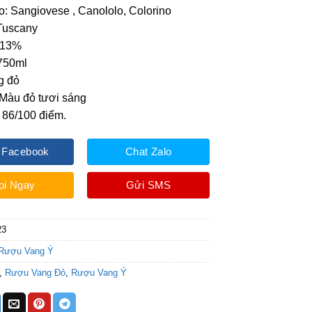
: Sangiovese , Canololo, Colorino
Tuscany
 13%
 750ml
g đỏ
 Màu đỏ tươi sáng
 86/100 điểm.
 Facebook
Chat Zalo
ọi Ngay
Gửi SMS
23
Rượu Vang Ý
,
Rượu Vang Đỏ
,
Rượu Vang Ý