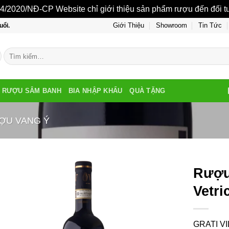
/2020/NĐ-CP Website chỉ giới thiệu sản phẩm rượu đến đối tượ
Giới Thiệu
Showroom
Tin Tức
uổi.
Tìm
kiếm:
RƯỢU SÂM BANH
BIA NHẬP KHẨU
QUÀ TẶNG
ỢU VANG Ý
Rượu 
Vetri
GRATI V