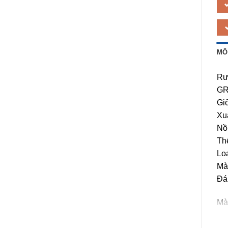
MÔ
Rượ
GR
Gi
Xu
Nồ
Thể
Lo
Mà
Đán
Màu
của