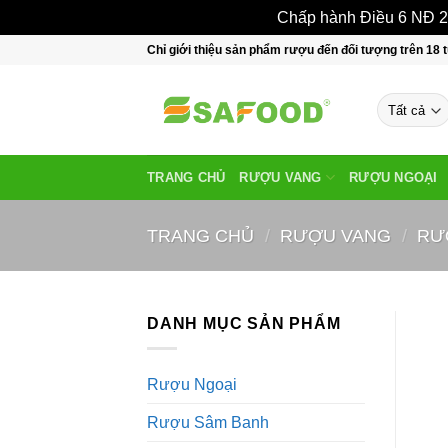
Chấp hành Điều 6 NĐ 24
Bỏ
Chỉ giới thiệu sản phẩm rượu đến đối tượng trên 18 t
qua
nội
dung
TRANG CHỦ
RƯỢU VANG
RƯỢU NGOẠI
TRANG CHỦ
/
RƯỢU VANG
/
RƯ
DANH MỤC SẢN PHẨM
Rượu Ngoại
Rượu Sâm Banh