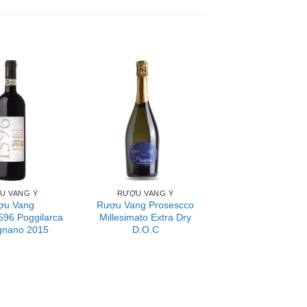
àm rượu với cá tính nổi bật riêng. Trong
nổi tiếng là điểm đến không thể bỏ lỡ khi
ạng DOCG nhất nước Ý. Những điểm nổi bật
g lớn hơn 64.000 ha. Vùng này cũng có nền
 Tuscany có khí hậu ôn đới, với những ngọn
ho có sự cân bằng về lượng đường, nồng độ
se vẫn là giống nho đặc trưng và chủ lực
U VANG Ý
RƯỢU VANG Ý
ợu Vang
Rượu Vang Prosescco
596 Poggilarca
Millesimato Extra Dry
ăm vùng Tuscany làm ra hơn 260 triệu lít.
gnano 2015
D.O.C
 sáng tạo trong phong cách làm rượu của
 vang ngon được thế giới công nhận và ưa