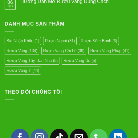
Bordeaux
Hướng Dẫn Mở Rượu Vang Đúng Cách
06
luận
Blend
ở
Th7
Không
Rượu
có
Vang
bình
Cabernet
luận
Sauvignon
DANH MỤC SẢN PHẨM
ở
Hướng
Dẫn
Mở
Rượu
Bia Nhập Khẩu
(1)
Rượu Ngoại
(31)
Rượu Sâm Banh
(6)
Vang
Đúng
Rượu Vang
(134)
Rượu Vang Chi Lê
(39)
Rượu Vang Pháp
(41)
Cách
Rượu Vang Tây Ban Nha
(5)
Rượu Vang Úc
(5)
Rượu Vang Ý
(44)
THEO DÕI CHÚNG TÔI