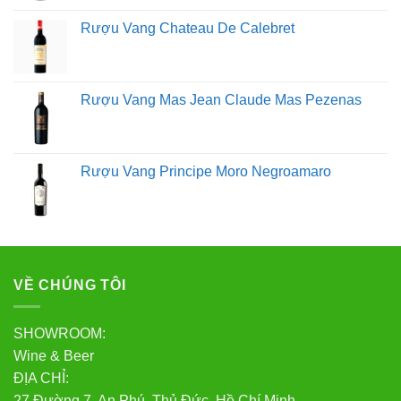
Rượu Vang Chateau De Calebret
Rượu Vang Mas Jean Claude Mas Pezenas
Rượu Vang Principe Moro Negroamaro
VỀ CHÚNG TÔI
SHOWROOM:
Wine & Beer
ĐỊA CHỈ:
27 Đường 7, An Phú, Thủ Đức, Hồ Chí Minh