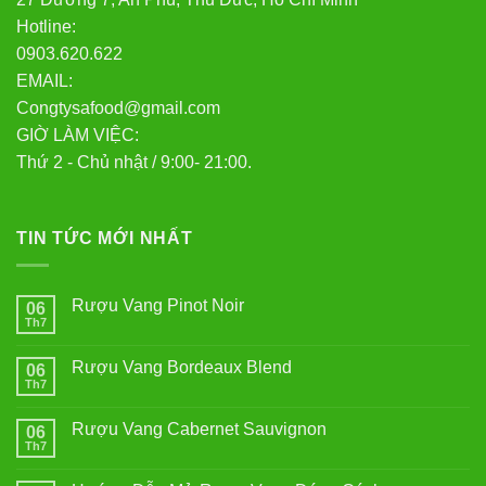
Hotline:
0903.620.622
EMAIL:
Congtysafood@gmail.com
GIỜ LÀM VIỆC:
Thứ 2 - Chủ nhật / 9:00- 21:00.
TIN TỨC MỚI NHẤT
Rượu Vang Pinot Noir
06
Th7
Không
có
bình
Rượu Vang Bordeaux Blend
06
luận
ở
Th7
Không
Rượu
có
Vang
bình
Pinot
Rượu Vang Cabernet Sauvignon
06
luận
Noir
ở
Th7
Không
Rượu
có
Vang
bình