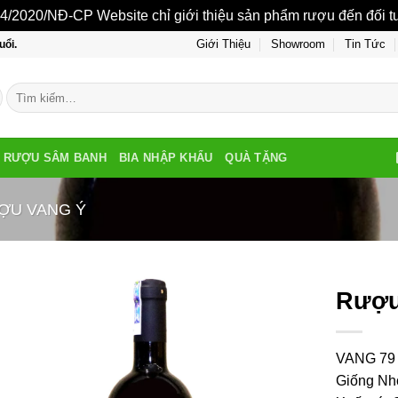
/2020/NĐ-CP Website chỉ giới thiệu sản phẩm rượu đến đối tượ
Giới Thiệu
Showroom
Tin Tức
uổi.
Tìm
kiếm:
RƯỢU SÂM BANH
BIA NHẬP KHẨU
QUÀ TẶNG
ỢU VANG Ý
Rượu
VANG 79
Giống Nho