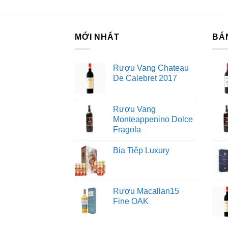
hầm
chú
của
MỚI NHẤT
BÁ
Vụ
giá
Rượu Vang Chateau
De Calebret 2017
kế
"ca
Rượu Vang
Monteappenino Dolce
Lờ
Fragola
Bia Tiệp Luxury
Rượu Macallan15
Fine OAK