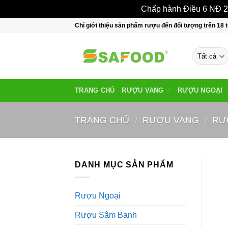
Chấp hành Điều 6 NĐ 24
Bỏ
Chỉ giới thiệu sản phẩm rượu đến đối tượng trên 18 t
qua
nội
dung
TRANG CHỦ
RƯỢU VANG
RƯỢU NGOẠI
TRANG CHỦ
/
RƯỢU VANG
/
RƯ
DANH MỤC SẢN PHẨM
Rượu Ngoại
Rượu Sâm Banh