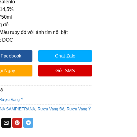
Salento
 14,5%
 750ml
g đỏ
Màu ruby đỏ với ánh tím nổi bật
: DOC
 Facebook
Chat Zalo
ọi Ngay
Gửi SMS
38
Rượu Vang Ý
INA SAMPIETRANA
,
Rượu Vang Đỏ
,
Rượu Vang Ý