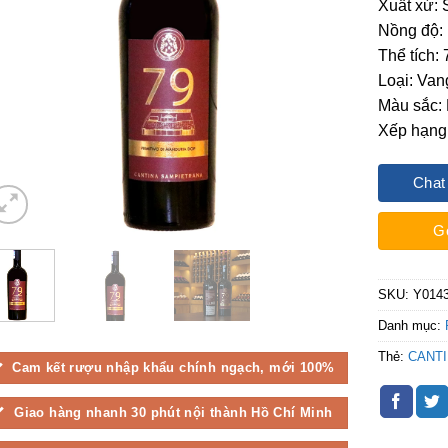
Xuất xứ: 
Nồng độ:
Thể tích:
Loại: Van
Màu sắc: 
Xếp hạng
Chat
G
SKU:
Y014
Danh mục:
Thẻ:
CANT
Cam kết rượu nhập khẩu chính ngạch, mới 100%
Giao hàng nhanh 30 phút nội thành Hồ Chí Minh