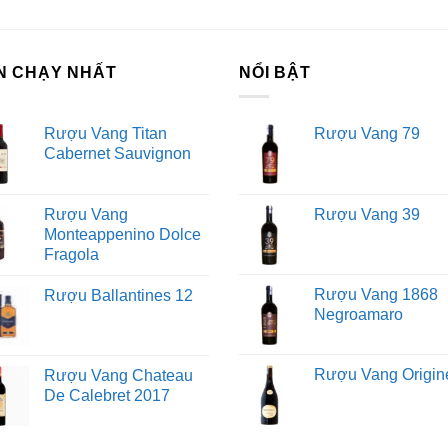
. “Nếu chúng ta tôn trọng môi trường xung quanh chúng ta, Tr
ng ta, nó cung cấp cho chúng ta mọi thứ mà nó yêu cầu, thì nh
 mình thành hiện thực.”
N CHẠY NHẤT
NỔI BẬT
 thu hoạch
Vụ thu hoạch không chỉ là khoảnh khắc hái nho mà
 trị văn hóa lớn, chính vì nó thể hiện sự cụ thể hóa của một n
Rượu Vang Titan
Rượu Vang 79
Cabernet Sauvignon
t, giúp đỡ nhau giữa bà con, bạn bè trong vụ thu hoạch n
pocanale" ở khu vực Salento, một lời tạ ơn nhỏ nhặt cho mùa 
Rượu Vang
Rượu Vang 39
Monteappenino Dolce
i khuyên cần thiết về cách uống rượu vang
Fragola
Rượu Vang 1868
Rượu Ballantines 12
Sử dụng đúng loại ly rượu
Negroamaro
Chọn ly rượu phù hợp cho các loại rượu khác nhau có thể cải
bạn.
Ly rượu vang đỏ: Vang đỏ tốt nhất nên được đựng trong ly rượu
Rượu Vang Origine
Rượu Vang Chateau
De Calebret 2017
Ly rượu trắng: Ly rượu trắng nhỏ hơn ly rượu đỏ, hình chữ U
gian dài hơn.
Ly rượu vang hồng: Uống một ly rượu vang hồng nồng độ thấp