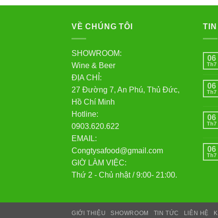
VỀ CHÚNG TÔI
TIN
SHOWROOM:
06
Wine & Beer
Th7
ĐỊA CHỈ:
06
27 Đường 7, An Phú, Thủ Đức,
Th7
Hồ Chí Minh
Hotline:
06
Th7
0903.620.622
EMAIL:
06
Congtysafood@gmail.com
Th7
GIỜ LÀM VIỆC:
Thứ 2 - Chủ nhật / 9:00- 21:00.
GIỚI THIỆU
SHOWROOM
TIN TỨC
LIÊN HỆ
K