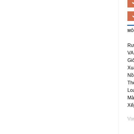
MÔ
Rư
VA
Giố
Xuấ
Nồ
Thể
Lo
Màu
Xế
Va
chú
nư