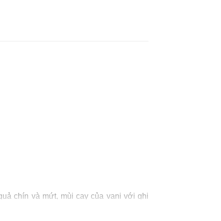
uả chín và mứt, mùi cay của vani với ghi
tannic. Phù hợp với pho mát lâu năm, thịt