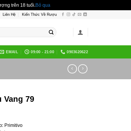
ng trên 18 tuổi.
Bỏ qua
Liên Hệ
Kiến Thức Về Rượu
EMAIL
09:00 - 21:00
0903620622
 Vang 79
: Primitivo