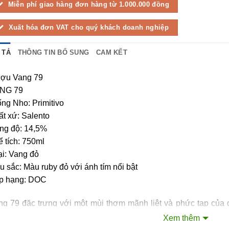
Miễn phí giao hàng đơn hàng từ 1.000.000 đồng
Xuất hóa đơn VAT cho quý khách doanh nghiệp
 TẢ
THÔNG TIN BỔ SUNG
CAM KẾT
ợu Vang 79
NG 79
ng Nho: Primitivo
t xứ: Salento
ng độ: 14,5%
 tích: 750ml
ại: Vang đỏ
 sắc: Màu ruby đỏ với ánh tím nổi bật
p hạng: DOC
ng 79 đặc trưng với một mùi thơm mãnh liệt và phức tạp của q
 balsamic. Hương vị của nó tinh tế, đầy đủ, hài hòa và nhẹ 
Xem thêm
ớng, thịt cừu và các món cay.