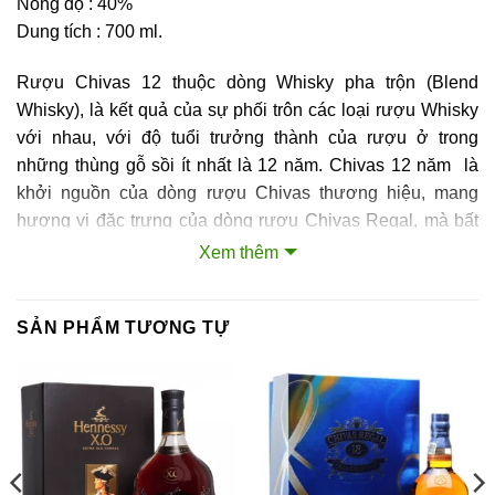
Nồng độ : 40%
Dung tích : 700 ml.
Rượu Chivas 12 thuộc dòng Whisky pha trộn (Blend
Whisky), là kết quả của sự phối trôn các loại rượu Whisky
với nhau, với độ tuổi trưởng thành của rượu ở trong
những thùng gỗ sồi ít nhất là 12 năm.
Chivas 12 năm là
khởi nguồn của dòng rượu Chivas thương hiệu, mang
hương vị đặc trưng của dòng rượu Chivas Regal, mà bất
kỳ sản phẩm nào của rượu Chivas nào đều phảng phất
Xem thêm
hương vị này.
Màu Sắc: Rạng rỡ màu hổ phách.
SẢN PHẨM TƯƠNG TỰ
Mùi: Mùi thơm quyến rũ lan tỏa của các loại thảo mộc, cây
thạch nam đốt, mật ong và trái cây vườn.
Vị : Vị nồng nàn trọn vẹn của kem, mật ong, táo chín, một
chút Vani, hạt dẻ, kẹo bơ và quả hạch nâu.
Bảo quản : Nơi thoáng mát , không để gần nguồn nóng ,
tránh ánh nắng trực tiếp.