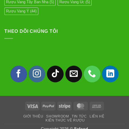
Rượu Vang Tây Ban Nha
(5)
Rượu Vang Úc
(5)
Rượu Vang Ý
(44)
THEO DÕI CHÚNG TÔI
Visa
PayPal
Stripe
MasterCard
Cash
On
GIỚI THIỆU
SHOWROOM
TIN TỨC
LIÊN HỆ
Delivery
KIẾN THỨC VỀ RƯỢU
Copyright 2026 ©
Safood