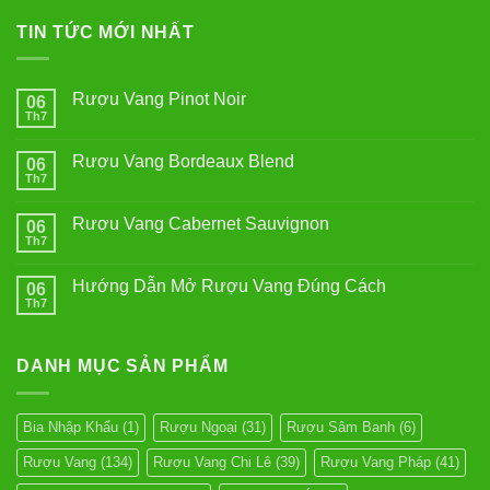
TIN TỨC MỚI NHẤT
Rượu Vang Pinot Noir
06
Th7
Không
có
bình
Rượu Vang Bordeaux Blend
06
luận
ở
Th7
Không
Rượu
có
Vang
bình
Pinot
Rượu Vang Cabernet Sauvignon
06
luận
Noir
ở
Th7
Không
Rượu
có
Vang
bình
Bordeaux
Hướng Dẫn Mở Rượu Vang Đúng Cách
06
luận
Blend
ở
Th7
Không
Rượu
có
Vang
bình
Cabernet
luận
Sauvignon
DANH MỤC SẢN PHẨM
ở
Hướng
Dẫn
Mở
Rượu
Bia Nhập Khẩu
(1)
Rượu Ngoại
(31)
Rượu Sâm Banh
(6)
Vang
Đúng
Rượu Vang
(134)
Rượu Vang Chi Lê
(39)
Rượu Vang Pháp
(41)
Cách