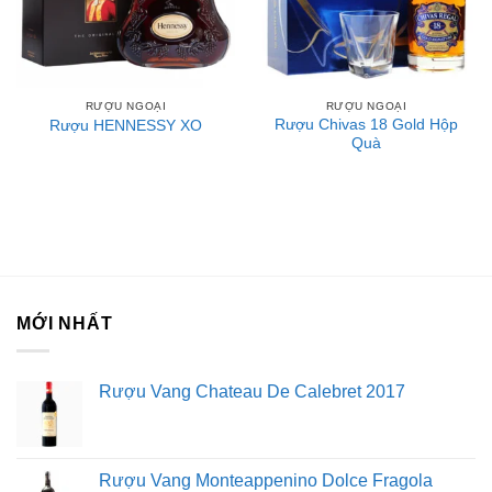
CÁCH THƯỞNG THỨC CHIVAS 12 :
Dùng nhuyên chất.
RƯỢU NGOẠI
RƯỢU NGOẠI
Ướp lạnh trước khi uống.
Rượu Chivas 18 Gold Hộp
Rượu HENNESSY XO
Quà
Thêm một ít nước giúp lan tỏa hương vị.
Thêm đá kết hợp với soda và một lát chanh để cảm nhận
hương vị khác biệt.
Pha chế các loại Cocktail.
NHẬN BIẾT CHIVAS 12 NĂM DO PERNOD RICARD
VIỆT NAM NHẬP KHẨU :
MỚI NHẤT
Chivas 12, là sản phẩm được Pernod Ricard nhập khẩu
trực tiếp về Việt Nam, và được phân phối thông qua các
Rượu Vang Chateau De Calebret 2017
đại lý và cửa hàng giới thiệu sản phẩm của mình.
Chivas
12 nhập khẩu có thiết kế nút bấc. Trên đầu chai Chivas 12
năm có tem đã hoàn thành thủ tục thuế nhập khẩu rượu có
Rượu Vang Monteappenino Dolce Fragola