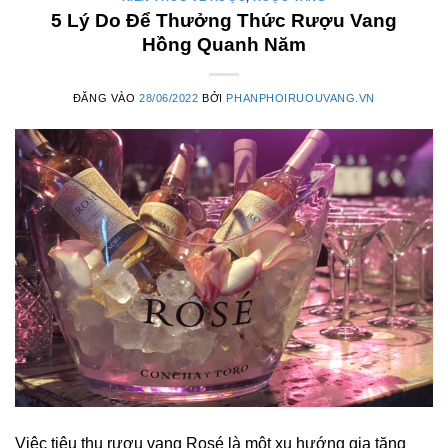
5 Lý Do Để Thưởng Thức Rượu Vang
Hồng Quanh Năm
ĐĂNG VÀO
28/06/2022
BỞI
PHANPHOIRUOUVANG.VN
Việc tiêu thụ rượu vang Rosé là một xu hướng gia tăng