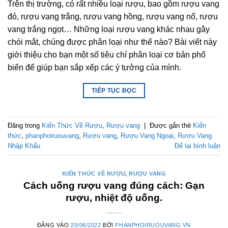
Trên thị trường, có rất nhiều loại rượu, bao gồm rượu vang
đỏ, rượu vang trắng, rượu vang hồng, rượu vang nổ, rượu
vang trắng ngọt… Những loại rượu vang khác nhau gây
chói mắt, chúng được phân loại như thế nào? Bài viết này
giới thiệu cho bạn một số tiêu chí phân loại cơ bản phổ
biến để giúp bạn sắp xếp các ý tưởng của mình.
TIẾP TỤC ĐỌC
Đăng trong
Kiến Thức Về Rượu
,
Rượu vang
|
Được gắn thẻ
Kiến
thức
,
phanphoiruouvang
,
Rượu vang
,
Rượu Vang Ngoại
,
Rượu Vang
Nhập Khẩu
Để lại bình luận
KIẾN THỨC VỀ RƯỢU
,
RƯỢU VANG
Cách uống rượu vang đúng cách: Gạn
rượu, nhiệt độ uống.
ĐĂNG VÀO
20/06/2022
BỞI
PHANPHOIRUOUVANG.VN