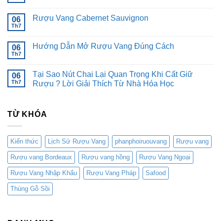
Rượu
có
Vang
bình
Pinot
Rượu Vang Cabernet Sauvignon
06
luận
Noir
ở
Th7
Không
Rượu
có
Vang
bình
Bordeaux
Hướng Dẫn Mở Rượu Vang Đúng Cách
06
luận
Blend
ở
Th7
Không
Rượu
có
Vang
bình
Cabernet
Tại Sao Nút Chai Lại Quan Trọng Khi Cất Giữ
06
luận
Sauvignon
ở
Th7
Rượu ? Lời Giải Thích Từ Nhà Hóa Học
Hướng
Không
Dẫn
có
Mở
bình
Rượu
TỪ KHÓA
luận
Vang
ở
Đúng
Tại
Cách
Sao
Nút
Kiến thức
Lịch Sử Rượu Vang
phanphoiruouvang
Rượu vang
Chai
Lại
Rượu vang Bordeaux
Rượu vang hồng
Rượu Vang Ngoại
Quan
Trọng
Khi
Rượu Vang Nhập Khẩu
Rượu Vang Pháp
Safood
Cất
Giữ
Thùng Gỗ Sồi
Rượu
?
Lời
Giải
Thích