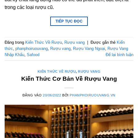
trong các loại rượu cũ.
TIẾP TỤC ĐỌC
Đăng trong
Kiến Thức Về Rượu
,
Rượu vang
|
Được gắn thẻ
Kiến
thức
,
phanphoiruouvang
,
Rượu vang
,
Rượu Vang Ngoại
,
Rượu Vang
Nhập Khẩu
,
Safood
Để lại bình luận
KIẾN THỨC VỀ RƯỢU
,
RƯỢU VANG
Kiến Thức Cơ Bản Về Rượu Vang
ĐĂNG VÀO
20/06/2022
BỞI
PHANPHOIRUOUVANG.VN