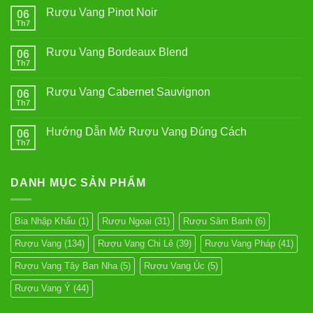
Rượu Vang Pinot Noir
06
Th7
Không
có
bình
Rượu Vang Bordeaux Blend
06
luận
ở
Th7
Không
Rượu
có
Vang
bình
Pinot
Rượu Vang Cabernet Sauvignon
06
luận
Noir
ở
Th7
Không
Rượu
có
Vang
bình
Bordeaux
Hướng Dẫn Mở Rượu Vang Đúng Cách
06
luận
Blend
ở
Th7
Không
Rượu
có
Vang
bình
Cabernet
luận
Sauvignon
DANH MỤC SẢN PHẨM
ở
Hướng
Dẫn
Mở
Rượu
Bia Nhập Khẩu
(1)
Rượu Ngoại
(31)
Rượu Sâm Banh
(6)
Vang
Đúng
Rượu Vang
(134)
Rượu Vang Chi Lê
(39)
Rượu Vang Pháp
(41)
Cách
Rượu Vang Tây Ban Nha
(5)
Rượu Vang Úc
(5)
Rượu Vang Ý
(44)