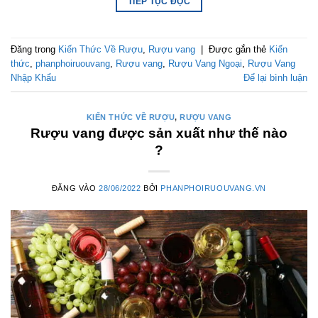
TIẾP TỤC ĐỌC
Đăng trong
Kiến Thức Về Rượu
,
Rượu vang
|
Được gắn thẻ
Kiến
thức
,
phanphoiruouvang
,
Rượu vang
,
Rượu Vang Ngoại
,
Rượu Vang
Nhập Khẩu
Để lại bình luận
KIẾN THỨC VỀ RƯỢU
,
RƯỢU VANG
Rượu vang được sản xuất như thế nào
?
ĐĂNG VÀO
28/06/2022
BỞI
PHANPHOIRUOUVANG.VN