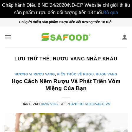
Chấp hành Điều 6 NĐ 24/2020/NĐ-CP Website chỉ giới thiệu
sản phẩm rượu đến đối tượng trên 18 tuổi.
Bỏ qua
Bỏ
Chỉ giới thiệu sản phẩm rượu đến đối tượng trên 18 tuổi.
qua
nội
dung
LƯU TRỮ THẺ:
RƯỢU VANG NHẬP KHẨU
HƯƠNG VỊ RƯỢU VANG
,
KIẾN THỨC VỀ RƯỢU
,
RƯỢU VANG
Học Cách Nếm Rượu Và Phát Triển Vòm
Miệng Của Bạn
ĐĂNG VÀO
06/07/2022
BỞI
PHANPHOIRUOUVANG.VN