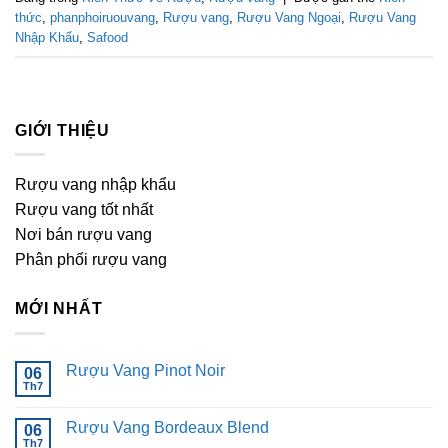
thức
,
phanphoiruouvang
,
Rượu vang
,
Rượu Vang Ngoại
,
Rượu Vang
Nhập Khẩu
,
Safood
GIỚI THIỆU
Rượu vang nhập khẩu
Rượu vang tốt nhất
Nơi bán rượu vang
Phân phối rượu vang
MỚI NHẤT
Rượu Vang Pinot Noir
06
Th7
Không
có
bình
Rượu Vang Bordeaux Blend
06
luận
ở
Th7
Không