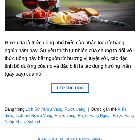
Rượu đã là thức uống phổ biến của nhân loại từ hàng
nghìn năm nay. Sự yêu thích tự nhiên của chúng ta đối với
thức uống này bắt nguồn từ hương vị tuyệt vời, các đặc
tính bổ dưỡng của nó và đặc biệt là tác dụng hướng thần
(gây say) của nó.
TIẾP TỤC ĐỌC
Đăng trong
Lịch Sử Rượu Vang
,
Rượu vang
|
Được gắn thẻ
Kiến
thức
,
Lịch Sử Rượu Vang
,
Rượu vang
,
Rượu Vang Ngoại
,
Rượu Vang
Nhập Khẩu
,
Safood
KIẾN THỨC VỀ RƯỢU
,
RƯỢU VANG