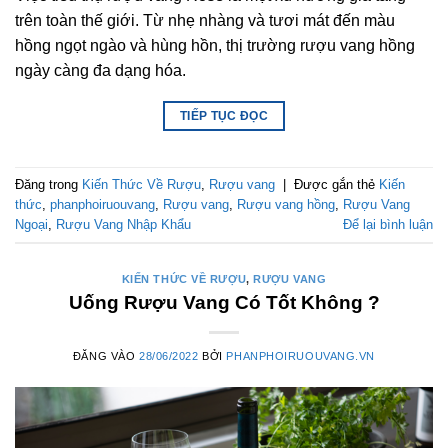
trên toàn thế giới. Từ nhẹ nhàng và tươi mát đến màu
hồng ngọt ngào và hùng hồn, thị trường rượu vang hồng
ngày càng đa dạng hóa.
TIẾP TỤC ĐỌC
Đăng trong
Kiến Thức Về Rượu
,
Rượu vang
|
Được gắn thẻ
Kiến
thức
,
phanphoiruouvang
,
Rượu vang
,
Rượu vang hồng
,
Rượu Vang
Ngoại
,
Rượu Vang Nhập Khẩu
Để lại bình luận
KIẾN THỨC VỀ RƯỢU
,
RƯỢU VANG
Uống Rượu Vang Có Tốt Không ?
ĐĂNG VÀO
28/06/2022
BỞI
PHANPHOIRUOUVANG.VN