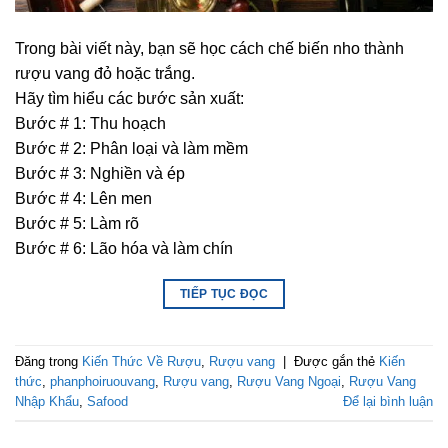
Trong bài viết này, bạn sẽ học cách chế biến nho thành
rượu vang đỏ hoặc trắng.
Hãy tìm hiểu các bước sản xuất:
Bước # 1: Thu hoạch
Bước # 2: Phân loại và làm mềm
Bước # 3: Nghiền và ép
Bước # 4: Lên men
Bước # 5: Làm rõ
Bước # 6: Lão hóa và làm chín
TIẾP TỤC ĐỌC
Đăng trong
Kiến Thức Về Rượu
,
Rượu vang
|
Được gắn thẻ
Kiến
thức
,
phanphoiruouvang
,
Rượu vang
,
Rượu Vang Ngoại
,
Rượu Vang
Nhập Khẩu
,
Safood
Để lại bình luận