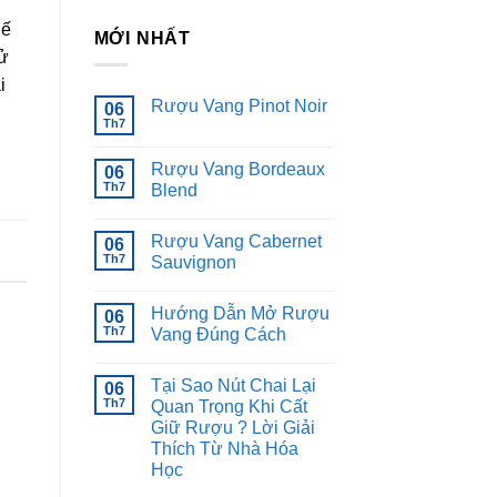
hế
MỚI NHẤT
sử
i
Rượu Vang Pinot Noir
06
Th7
Không
có
bình
Rượu Vang Bordeaux
06
luận
ở
Th7
Blend
Rượu
Không
Vang
có
Pinot
Rượu Vang Cabernet
06
bình
Noir
luận
Th7
Sauvignon
ở
Rượu
Không
Vang
có
Hướng Dẫn Mở Rượu
Bordeaux
06
bình
Blend
luận
Th7
Vang Đúng Cách
ở
Rượu
Không
Vang
có
Tại Sao Nút Chai Lại
Cabernet
06
bình
Sauvignon
luận
Th7
Quan Trọng Khi Cất
ở
Giữ Rượu ? Lời Giải
Hướng
Dẫn
Thích Từ Nhà Hóa
Mở
Học
Rượu
Vang
Không