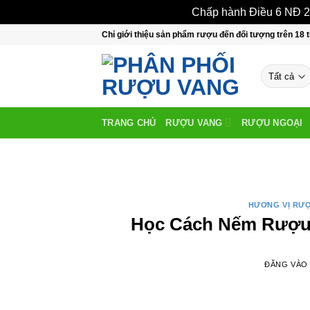
Chấp hành Điều 6 NĐ 24
Bỏ
Chỉ giới thiệu sản phẩm rượu đến đối tượng trên 18 t
qua
nội
dung
TRANG CHỦ
RƯỢU VANG
RƯỢU NGOẠI
HƯƠNG VỊ RƯ
Học Cách Nếm Rượu 
ĐĂNG VÀ