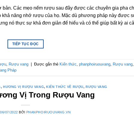
ơ bản. Các mẹo nếm rượu sau đây được các chuyên gia pha c
cao khả năng nhớ rượu của họ. Mặc dù phương pháp này được 
g nó thực sự khá đơn giản để hiểu và có thể giúp bất kỳ ai cả
TIẾP TỤC ĐỌC
ượu
,
Rượu vang
|
Được gắn thẻ
Kiến thức
,
phanphoiruouvang
,
Rượu vang
,
ang Pháp
G
,
HƯƠNG VỊ RƯỢU VANG
,
KIẾN THỨC VỀ RƯỢU
,
RƯỢU VANG
ương Vị Trong Rượu Vang
O
06/07/2022
BỞI
PHANPHOIRUOUVANG.VN