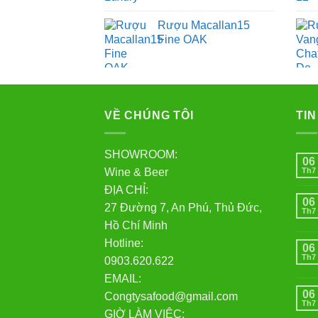
Rượu Macallan15
Fine OAK
VỀ CHÚNG TÔI
TIN
SHOWROOM:
06
Wine & Beer
Th7
ĐỊA CHỈ:
06
27 Đường 7, An Phú, Thủ Đức,
Th7
Hồ Chí Minh
Hotline:
06
Th7
0903.620.622
EMAIL:
06
Congtysafood@gmail.com
Th7
GIỜ LÀM VIỆC: