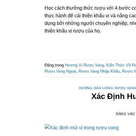
Học cách thưởng thức rượu với 4 bước c
thực hành để cải thiện khẩu vị và nâng 
dụng bởi những người chuyên nghiệp, nhưn
thiện khẩu vị rượu của họ.
Đăng trong
Hương Vị Rượu Vang
,
Kiến Thức Về R
Rượu Vang Ngoại
,
Rượu Vang Nhập Khẩu
,
Rượu V
HƯỚNG DẪN UỐNG RƯỢU VAN
Xác Định H
ĐĂNG VÀ