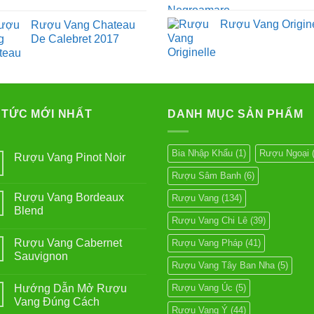
Rượu Vang Origine
Rượu Vang Chateau
De Calebret 2017
 TỨC MỚI NHẤT
DANH MỤC SẢN PHẨM
Bia Nhập Khẩu
(1)
Rượu Ngoại
(
Rượu Vang Pinot Noir
Không
Rượu Sâm Banh
(6)
có
bình
Rượu Vang Bordeaux
Rượu Vang
(134)
luận
ở
Blend
Rượu
Rượu Vang Chi Lê
(39)
Không
Vang
có
Pinot
Rượu Vang Cabernet
Rượu Vang Pháp
(41)
bình
Noir
luận
Sauvignon
ở
Rượu Vang Tây Ban Nha
(5)
Rượu
Không
Vang
có
Hướng Dẫn Mở Rượu
Rượu Vang Úc
(5)
Bordeaux
bình
Blend
luận
Vang Đúng Cách
ở
Rượu Vang Ý
(44)