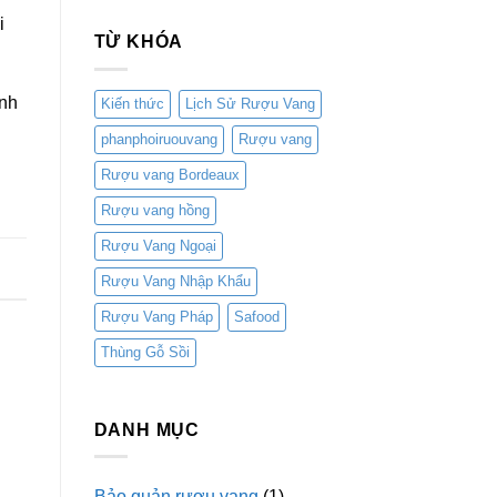
Đúng
có
Cách
i
bình
TỪ KHÓA
luận
ở
Tại
Sao
Nút
anh
Kiến thức
Lịch Sử Rượu Vang
Chai
Lại
phanphoiruouvang
Rượu vang
Quan
Trọng
Khi
Rượu vang Bordeaux
Cất
Giữ
Rượu vang hồng
Rượu
?
Lời
Rượu Vang Ngoại
Giải
Thích
Rượu Vang Nhập Khẩu
Từ
Nhà
Hóa
Rượu Vang Pháp
Safood
Học
Thùng Gỗ Sồi
DANH MỤC
Bảo quản rượu vang
(1)