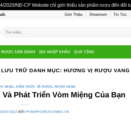
/2020/NĐ-CP Website chỉ giới thiệu sản phẩm rượu đến đối tượ
Giới Thiệu
Showroom
Tin Tức
uổi.
Tìm
kiếm:
RƯỢU SÂM BANH
BIA NHẬP KHẨU
QUÀ TẶNG
LƯU TRỮ DANH MỤC:
HƯƠNG VỊ RƯỢU VANG
ỢU VANG
,
KIẾN THỨC VỀ RƯỢU
,
RƯỢU VANG
Và Phát Triển Vòm Miệng Của Bạn
O
06/07/2022
BỞI
PHANPHOIRUOUVANG.VN