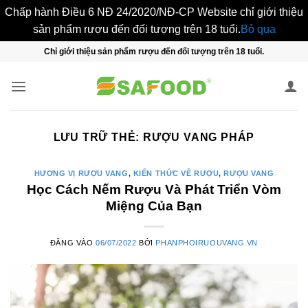
Chấp hành Điều 6 NĐ 24/2020/NĐ-CP Website chỉ giới thiệu
sản phẩm rượu đến đối tượng trên 18 tuổi.
Bỏ qua
Bỏ
Chỉ giới thiệu sản phẩm rượu đến đối tượng trên 18 tuổi.
qua
nội
dung
LƯU TRỮ THẺ:
RƯỢU VANG PHÁP
HƯƠNG VỊ RƯỢU VANG
,
KIẾN THỨC VỀ RƯỢU
,
RƯỢU VANG
Học Cách Nếm Rượu Và Phát Triển Vòm
Miệng Của Bạn
ĐĂNG VÀO
06/07/2022
BỞI
PHANPHOIRUOUVANG.VN