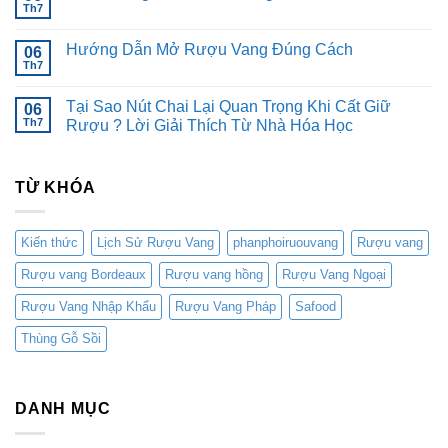
Noir
ở
Th7
Không
Rượu
có
Vang
bình
Bordeaux
Hướng Dẫn Mở Rượu Vang Đúng Cách
06
luận
Blend
ở
Th7
Không
Rượu
có
Vang
bình
Cabernet
Tại Sao Nút Chai Lại Quan Trọng Khi Cất Giữ
06
luận
Sauvignon
ở
Th7
Rượu ? Lời Giải Thích Từ Nhà Hóa Học
Hướng
Không
Dẫn
có
Mở
bình
Rượu
TỪ KHÓA
luận
Vang
ở
Đúng
Tại
Cách
Sao
Nút
Kiến thức
Lịch Sử Rượu Vang
phanphoiruouvang
Rượu vang
Chai
Lại
Rượu vang Bordeaux
Rượu vang hồng
Rượu Vang Ngoại
Quan
Trọng
Khi
Rượu Vang Nhập Khẩu
Rượu Vang Pháp
Safood
Cất
Giữ
Thùng Gỗ Sồi
Rượu
?
Lời
Giải
Thích
Từ
DANH MỤC
Nhà
Hóa
Học