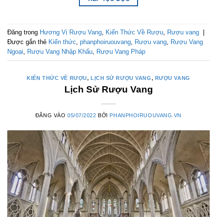
Đăng trong
Hương Vị Rượu Vang
,
Kiến Thức Về Rượu
,
Rượu vang
|
Được gắn thẻ
Kiến thức
,
phanphoiruouvang
,
Rượu vang
,
Rượu Vang
Ngoại
,
Rượu Vang Nhập Khẩu
,
Rượu Vang Pháp
KIẾN THỨC VỀ RƯỢU
,
LỊCH SỬ RƯỢU VANG
,
RƯỢU VANG
Lịch Sử Rượu Vang
ĐĂNG VÀO
05/07/2022
BỞI
PHANPHOIRUOUVANG.VN