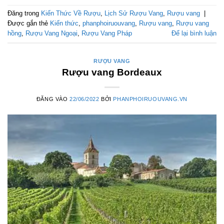
Đăng trong
Kiến Thức Về Rượu
,
Lịch Sử Rượu Vang
,
Rượu vang
|
Được gắn thẻ
Kiến thức
,
phanphoiruouvang
,
Rượu vang
,
Rượu vang
hồng
,
Rượu Vang Ngoại
,
Rượu Vang Pháp
Để lại bình luận
RƯỢU VANG
Rượu vang Bordeaux
ĐĂNG VÀO
22/06/2022
BỞI
PHANPHOIRUOUVANG.VN