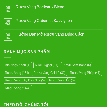
có
bình
Rượu Vang Bordeaux Blend
06
luận
ở
Th7
Không
Rượu
có
Vang
bình
Pinot
Rượu Vang Cabernet Sauvignon
06
luận
Noir
ở
Th7
Không
Rượu
có
Vang
bình
Bordeaux
Hướng Dẫn Mở Rượu Vang Đúng Cách
06
luận
Blend
ở
Th7
Không
Rượu
có
Vang
bình
Cabernet
luận
Sauvignon
DANH MỤC SẢN PHẨM
ở
Hướng
Dẫn
Mở
Rượu
Bia Nhập Khẩu
(1)
Rượu Ngoại
(31)
Rượu Sâm Banh
(6)
Vang
Đúng
Rượu Vang
(134)
Rượu Vang Chi Lê
(39)
Rượu Vang Pháp
(41)
Cách
Rượu Vang Tây Ban Nha
(5)
Rượu Vang Úc
(5)
Rượu Vang Ý
(44)
THEO DÕI CHÚNG TÔI