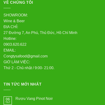
VỀ CHÚNG TÔI
SHOWROOM:
Wine & Beer
ĐỊA CHỈ:
27 Đường 7, An Phú, Thủ Đức, Hồ Chí Minh
Hotline:
0903.620.622
EMAIL:
Congtysafood@gmail.com
GIỜ LÀM VIỆC:
Thứ 2 - Chủ nhật / 9:00- 21:00.
TIN TỨC MỚI NHẤT
Rượu Vang Pinot Noir
06
Th7
Không