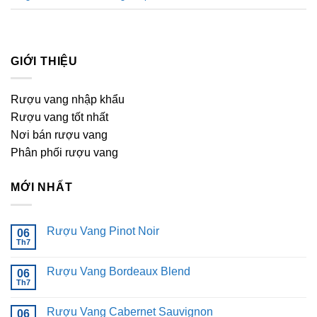
GIỚI THIỆU
Rượu vang nhập khẩu
Rượu vang tốt nhất
Nơi bán rượu vang
Phân phối rượu vang
MỚI NHẤT
Rượu Vang Pinot Noir
06
Th7
Không
có
bình
Rượu Vang Bordeaux Blend
06
luận
ở
Th7
Không
Rượu
có
Vang
bình
Pinot
Rượu Vang Cabernet Sauvignon
06
luận