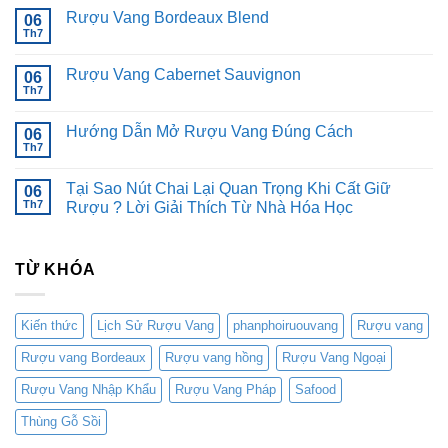
bình
Rượu Vang Bordeaux Blend
06
luận
ở
Th7
Không
Rượu
có
Vang
bình
Pinot
Rượu Vang Cabernet Sauvignon
06
luận
Noir
ở
Th7
Không
Rượu
có
Vang
bình
Bordeaux
Hướng Dẫn Mở Rượu Vang Đúng Cách
06
luận
Blend
ở
Th7
Không
Rượu
có
Vang
bình
Cabernet
Tại Sao Nút Chai Lại Quan Trọng Khi Cất Giữ
06
luận
Sauvignon
ở
Th7
Rượu ? Lời Giải Thích Từ Nhà Hóa Học
Hướng
Không
Dẫn
có
Mở
bình
Rượu
TỪ KHÓA
luận
Vang
ở
Đúng
Tại
Cách
Sao
Nút
Kiến thức
Lịch Sử Rượu Vang
phanphoiruouvang
Rượu vang
Chai
Lại
Rượu vang Bordeaux
Rượu vang hồng
Rượu Vang Ngoại
Quan
Trọng
Khi
Rượu Vang Nhập Khẩu
Rượu Vang Pháp
Safood
Cất
Giữ
Thùng Gỗ Sồi
Rượu
?