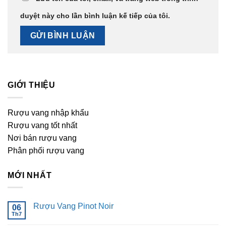
duyệt này cho lần bình luận kế tiếp của tôi.
GIỚI THIỆU
Rượu vang nhập khẩu
Rượu vang tốt nhất
Nơi bán rượu vang
Phân phối rượu vang
MỚI NHẤT
Rượu Vang Pinot Noir
06
Th7
Không
có