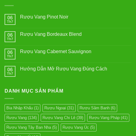
Rượu Vang Pinot Noir
06
Th7
Không
có
bình
Rượu Vang Bordeaux Blend
06
luận
ở
Th7
Không
Rượu
có
Vang
bình
Pinot
Rượu Vang Cabernet Sauvignon
06
luận
Noir
ở
Th7
Không
Rượu
có
Vang
bình
Bordeaux
Hướng Dẫn Mở Rượu Vang Đúng Cách
06
luận
Blend
ở
Th7
Không
Rượu
có
Vang
bình
Cabernet
luận
Sauvignon
DANH MỤC SẢN PHẨM
ở
Hướng
Dẫn
Mở
Rượu
Bia Nhập Khẩu
(1)
Rượu Ngoại
(31)
Rượu Sâm Banh
(6)
Vang
Đúng
Rượu Vang
(134)
Rượu Vang Chi Lê
(39)
Rượu Vang Pháp
(41)
Cách
Rượu Vang Tây Ban Nha
(5)
Rượu Vang Úc
(5)