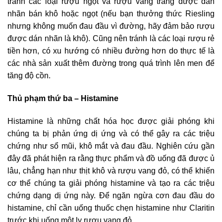
tránh các loại rượu ngọt và rượu vang trắng được dán
nhãn bán khô hoặc ngọt (nếu bạn thưởng thức Riesling
nhưng không muốn đau đầu vì đường, hãy đảm bảo rượu
được dán nhãn là khô). Cũng nên tránh là các loại rượu rẻ
tiền hơn, có xu hướng có nhiều đường hơn do thực tế là
các nhà sản xuất thêm đường trong quá trình lên men để
tăng độ cồn.
Thủ phạm thứ ba – Histamine
Histamine là những chất hóa học được giải phóng khi
chúng ta bị phản ứng dị ứng và có thể gây ra các triệu
chứng như sổ mũi, khô mắt và đau đầu. Nghiên cứu gần
đây đã phát hiện ra rằng thực phẩm và đồ uống đã được ủ
lâu, chẳng hạn như thịt khô và rượu vang đỏ, có thể khiến
cơ thể chúng ta giải phóng histamine và tạo ra các triệu
chứng dạng dị ứng này. Để ngăn ngừa cơn đau đầu do
histamine, chỉ cần uống thuốc chẹn histamine như Claritin
trước khi uống một ly rượu vang đỏ.