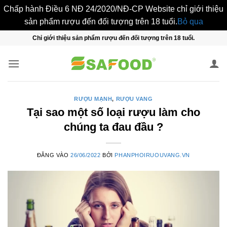
Chấp hành Điều 6 NĐ 24/2020/NĐ-CP Website chỉ giới thiệu
sản phẩm rượu đến đối tượng trên 18 tuổi.
Bỏ qua
Bỏ
Chỉ giới thiệu sản phẩm rượu đến đối tượng trên 18 tuổi.
qua
nội
dung
RƯỢU MẠNH
,
RƯỢU VANG
Tại sao một số loại rượu làm cho
chúng ta đau đầu ?
ĐĂNG VÀO
26/06/2022
BỞI
PHANPHOIRUOUVANG.VN