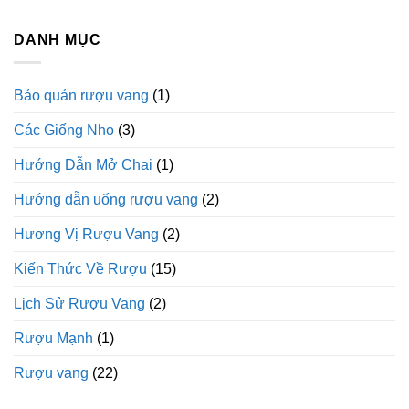
Lời
Giải
Thích
Từ
DANH MỤC
Nhà
Hóa
Học
Bảo quản rượu vang
(1)
Các Giống Nho
(3)
Hướng Dẫn Mở Chai
(1)
Hướng dẫn uống rượu vang
(2)
Hương Vị Rượu Vang
(2)
Kiến Thức Về Rượu
(15)
Lịch Sử Rượu Vang
(2)
Rượu Mạnh
(1)
Rượu vang
(22)