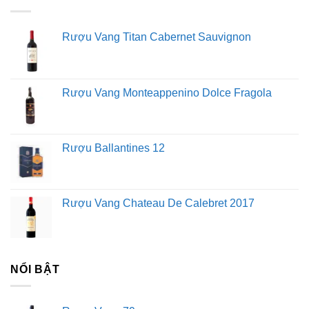
thế giới nhờ duy trì vị trí hàng đầu trong ngành rượu vang
Chile.
Huyền thoại rượu vang làm nên lịch sử.
Công ty tư
Rượu Vang Titan Cabernet Sauvignon
vấn của Anh, Wine Intelligence, đánh dấu Casillero del
Diablo trong Bảng xếp hạng thương hiệu rượu mạnh nhất
thế giới của chỉ số toàn cầu. Nó công nhận nó là thương
Rượu Vang Monteappenino Dolce Fragola
hiệu rượu mạnh thứ hai trên thế giới.
Rượu Ballantines 12
Lời khuyên cần thiết về cách uống rượu vang
Sử dụng đúng loại ly rượu
Chọn ly rượu phù hợp cho các loại rượu khác nhau có
Rượu Vang Chateau De Calebret 2017
thể cải thiện đáng kể trải nghiệm uống rượu của bạn.
Ly rượu vang đỏ: Vang đỏ tốt nhất nên được đựng trong
ly rượu vang có vành rộng và ly to hơn.
Ly rượu trắng: Ly rượu trắng nhỏ hơn ly rượu đỏ, hình
NỔI BẬT
chữ U của nó giữ cho rượu lạnh trong một thời gian dài
hơn.