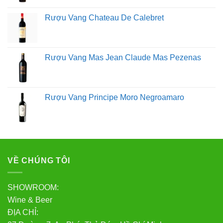
Đổ đầy ly rượu đến gần miệng ly có thể dẫn đến việc
nếm rượu kém. Mặt khác, đổ quá ít rượu có thể dẫn đến
Rượu Vang Chateau De Calebret
rượu bị ôxy hóa quá mức có thể ảnh hưởng tiêu cực
đến hương vị và mùi thơm.
Rượu vang đỏ: Đổ nửa ly rượu vang đỏ.
Rượu Vang Mas Jean Claude Mas Pezenas
Rượu trắng : Đổ rượu khoảng 1/3 ly.
Rượu sâm banh: Đổ không quá 2/3 ly.
Gạn hoặc xoáy ly rượu của bạn
Rượu Vang Principe Moro Negroamaro
Hầu hết các loại rượu vang đỏ đều có lợi từ quá trình
gạn, nhưng các loại rượu khác cũng có thể được gạn
trong thời gian ngắn.
Để gạn, đổ rượu từ chai vào bình
gạn và để cho nó có bọt khí.
Gạn rượu của bạn sẽ làm
tăng hương thơm và hương vị của rượu. Gạn cũng là
VỀ CHÚNG TÔI
một cách tuyệt vời để loại bỏ sulfit và cặn lắng trong các
loại rượu vang đỏ cũ hơn, cải thiện hương vị rượu.
Nếu
SHOWROOM:
không có bình chiết, bạn có thể xoay nhẹ ly để tạo bọt
Wine & Beer
khí trước khi uống.
ĐỊA CHỈ: