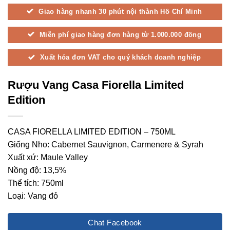
Giao hàng nhanh 30 phút nội thành Hồ Chí Minh
Miễn phí giao hàng đơn hàng từ 1.000.000 đồng
Xuất hóa đơn VAT cho quý khách doanh nghiệp
Rượu Vang Casa Fiorella Limited
Edition
CASA FIORELLA LIMITED EDITION – 750ML
Giống Nho: Cabernet Sauvignon, Carmenere & Syrah
Xuất xứ: Maule Valley
Nồng độ: 13,5%
Thể tích: 750ml
Loại: Vang đỏ
Chat Facebook