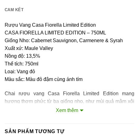
CAM KẾT
Rượu Vang Casa Fiorella Limited Edition
CASA FIORELLA LIMITED EDITION – 750ML
Giống Nho: Cabernet Sauvignon, Carmenere & Syrah
Xuất xứ: Maule Valley
Nồng độ: 13,5%
Thể tích: 750ml
Loại: Vang đỏ
Màu sắc: Màu đỏ đậm cùng ánh tím
Chai rượu vang Casa Fiorella Limited Edition mang
hương thơm phức từ ba giống nho, như mùi quả mâm xôi
chín, quả lý đen, gỗ tuyết tùng, xen lẫn mùi ớt bột và gia vị
Xem thêm
ngọt ngào. Vang đỏ có cấu trúc mạnh mẽ. rong vòm họng
rượu vang bộc lộ vị trái cây mọng ngọt ngào, vị chát tannin
SẢN PHẨM TƯƠNG TỰ
chín mùi cùng kết thúc kéo dài.