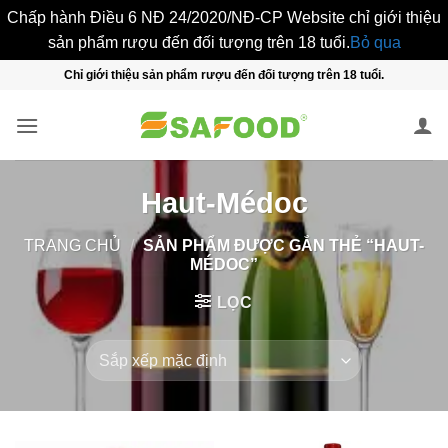
Chấp hành Điều 6 NĐ 24/2020/NĐ-CP Website chỉ giới thiệu
sản phẩm rượu đến đối tượng trên 18 tuổi.
Bỏ qua
Bỏ
Chỉ giới thiệu sản phẩm rượu đến đối tượng trên 18 tuổi.
qua
nội
dung
Haut-Médoc
TRANG CHỦ
/
SẢN PHẨM ĐƯỢC GẮN THẺ “HAUT-
MÉDOC”
LỌC