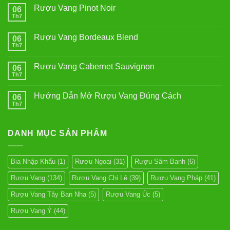
Rượu Vang Pinot Noir
06
Th7
Không
có
bình
Rượu Vang Bordeaux Blend
06
luận
ở
Th7
Không
Rượu
có
Vang
bình
Pinot
Rượu Vang Cabernet Sauvignon
06
luận
Noir
ở
Th7
Không
Rượu
có
Vang
bình
Bordeaux
Hướng Dẫn Mở Rượu Vang Đúng Cách
06
luận
Blend
ở
Th7
Không
Rượu
có
Vang
bình
Cabernet
luận
Sauvignon
DANH MỤC SẢN PHẨM
ở
Hướng
Dẫn
Mở
Rượu
Bia Nhập Khẩu
(1)
Rượu Ngoại
(31)
Rượu Sâm Banh
(6)
Vang
Đúng
Rượu Vang
(134)
Rượu Vang Chi Lê
(39)
Rượu Vang Pháp
(41)
Cách
Rượu Vang Tây Ban Nha
(5)
Rượu Vang Úc
(5)
Rượu Vang Ý
(44)