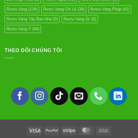
Vang
Đúng
Rượu Vang
(134)
Rượu Vang Chi Lê
(39)
Rượu Vang Pháp
(41)
Cách
Rượu Vang Tây Ban Nha
(5)
Rượu Vang Úc
(5)
Rượu Vang Ý
(44)
THEO DÕI CHÚNG TÔI
Visa
PayPal
Stripe
MasterCard
Cash
On