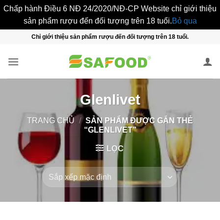
Chấp hành Điều 6 NĐ 24/2020/NĐ-CP Website chỉ giới thiệu
sản phẩm rượu đến đối tượng trên 18 tuổi.
Bỏ qua
Bỏ
Chỉ giới thiệu sản phẩm rượu đến đối tượng trên 18 tuổi.
qua
nội
dung
Glenlivet
TRANG CHỦ
/
SẢN PHẨM ĐƯỢC GẮN THẺ
“GLENLIVET”
LỌC