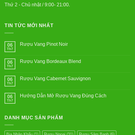
Thứ 2 - Chủ nhật / 9:00- 21:00.
TIN TỨC MỚI NHẤT
Rượu Vang Pinot Noir
06
Th7
Không
có
bình
Rượu Vang Bordeaux Blend
06
luận
ở
Th7
Không
Rượu
có
Vang
bình
Pinot
Rượu Vang Cabernet Sauvignon
06
luận
Noir
ở
Th7
Không
Rượu
có
Vang
bình
Bordeaux
Hướng Dẫn Mở Rượu Vang Đúng Cách
06
luận
Blend
ở
Th7
Không
Rượu
có
Vang
bình
Cabernet
luận
Sauvignon
DANH MỤC SẢN PHẨM
ở
Hướng
Dẫn
Mở
Rượu
Bia Nhập Khẩu
(1)
Rượu Ngoại
(31)
Rượu Sâm Banh
(6)